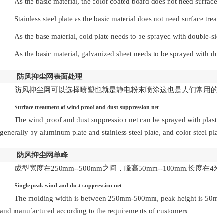
As the basic material, the color coated board does not need surface
Stainless steel plate as the basic material does not need surface tre
As the base material, cold plate needs to be sprayed with double-s
As the basic material, galvanized sheet needs to be sprayed with d
防风抑尘网
表面处理
防风抑尘网可以选择喷塑也就是静电粉末喷涂这也是人们常用的表
Surface treatment of wind proof and dust suppression net
The wind proof and dust suppression net can be sprayed with plastic
generally by aluminum plate and stainless steel plate, and color steel p
防风抑尘网单峰
成型宽度在250mm--500mm之间，峰高50mm--100mm,
Single peak wind and dust suppression net
The molding width is between 250mm-500mm, peak height is 50mm-1
and manufactured according to the requirements of customers