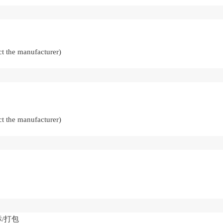
t the manufacturer)
t the manufacturer)
/打包