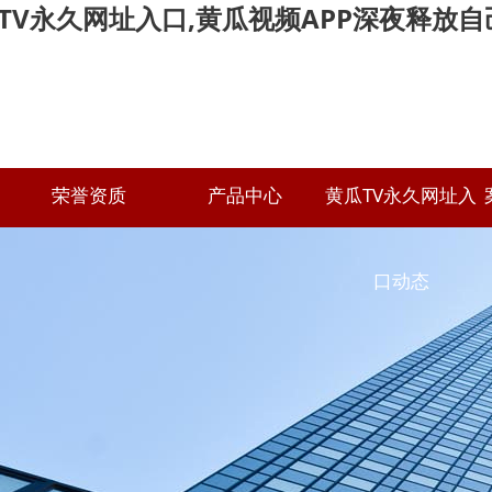
TV永久网址入口,黄瓜视频APP深夜释放自
荣誉资质
产品中心
黄瓜TV永久网址入
黄瓜视频APP直播
常见问答
口动态
筛板
公司黄瓜TV永久网址
入口
过滤
行业动态
防滑板
装饰网
黄瓜视频APP直播卷板